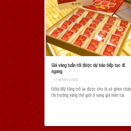
Giá vàng tuần tới được dự báo tiếp tục đi
ngang
17:46 09/11/2022
Đôla Mỹ tăng trở lại được cho là sẽ ghìm châ
thị trường vàng thế giới ở vùng giá hiện tại.