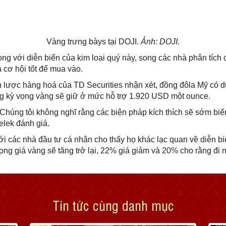
Vàng trưng bàys tại DOJI.
Ảnh: DOJI.
rọng với diễn biến của kim loại quý này, song các nhà phân tích
 cơ hội tốt để mua vào.
n lược hàng hoá của TD Securities nhận xét, đồng đôla Mỹ có d
Ông kỳ vọng vàng sẽ giữ ở mức hỗ trợ 1.920 USD một ounce.
 Chúng tôi không nghĩ rằng các biện pháp kích thích sẽ sớm biến
Melek đánh giá.
với các nhà đầu tư cá nhân cho thấy họ khác lạc quan về diễn b
ọng giá vàng sẽ tăng trở lại, 22% giá giảm và 20% cho rằng đi 
Tin tức cùng danh mục