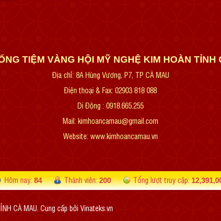
ỐNG TIỆM VÀNG HỘI MỸ NGHỆ KIM HOÀN TỈN
Địa chỉ: 8A Hùng Vương, P7, TP CÀ MAU
Điện thoại & Fax: 02903 818 088
Di Động : 0918.665.255
Mail: kimhoancamau@gmail.com
Website:
www.kimhoancamau.vn
Hôm nay:
Thành viên:
Tổng lượt truy cập:
84
200
12,391,0
ỈNH CÀ MAU. Cung cấp bởi
Vinateks.vn